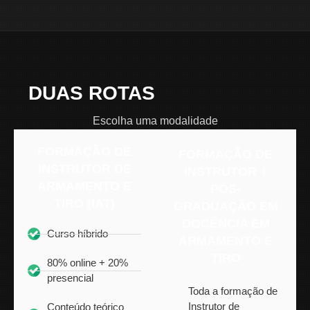
DUAS ROTAS
UM DESTINO
Escolha uma modalidade
FORMAÇÃO DE
FORMAÇÃO DE
INSTRUTOR DE
INSTRUTOR +
ARMAMENTO E
PÓS-
TIRO (IAT)
GRADUAÇÃO EM
DOCÊNCIA EM
Curso híbrido
ARMAMENTO E
TIRO
80% online + 20%
presencial
Toda a formação de
Instrutor de
Conteúdo teórico