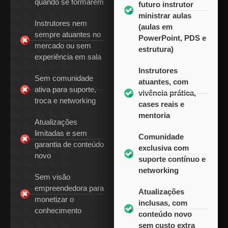
quando se formarem
futuro instrutor
ministrar aulas
Instrutores nem
(aulas em
sempre atuantes no
PowerPoint, PDS e
mercado ou sem
estrutura)
experiência em sala
Instrutores
Sem comunidade
atuantes, com
ativa para suporte,
vivência prática,
troca e networking
cases reais e
mentoria
Atualizações
limitadas e sem
Comunidade
garantia de conteúdo
exclusiva com
novo
suporte contínuo e
networking
Sem visão
empreendedora para
Atualizações
monetizar o
inclusas, com
conhecimento
conteúdo novo
sem custo extra