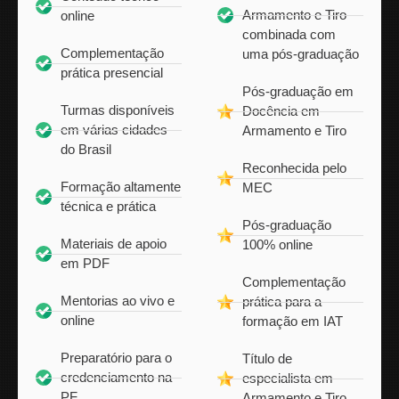
Armamento e Tiro
online
combinada com
Complementação
uma pós-graduação
prática presencial
Pós-graduação em
Turmas disponíveis
Docência em
em várias cidades
Armamento e Tiro
do Brasil
Reconhecida pelo
Formação altamente
MEC
técnica e prática
Pós-graduação
Materiais de apoio
100% online
em PDF
Complementação
Mentorias ao vivo e
prática para a
online
formação em IAT
Preparatório para o
Título de
credenciamento na
especialista em
PF
Armamento e Tiro