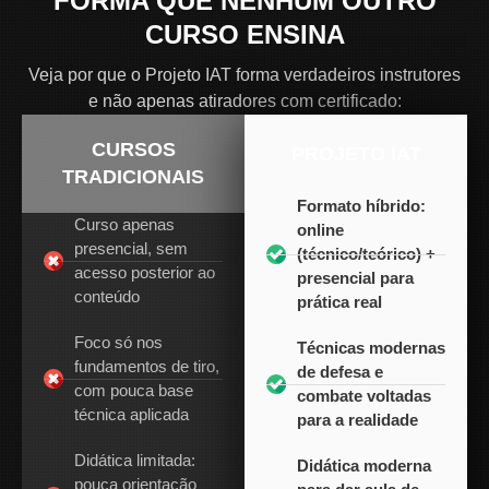
FORMA QUE NENHUM OUTRO
CURSO ENSINA
Veja por que o Projeto IAT forma verdadeiros instrutores
e não apenas atiradores com certificado:
CURSOS
PROJETO IAT
TRADICIONAIS
Formato híbrido:
Curso apenas
online
presencial, sem
(técnico/teórico) +
acesso posterior ao
presencial para
conteúdo
prática real
Foco só nos
Técnicas modernas
fundamentos de tiro,
de defesa e
com pouca base
combate voltadas
técnica aplicada
para a realidade
Didática limitada:
Didática moderna
pouca orientação