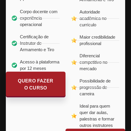
Corpo docente com
Autoridade
experiência
acadêmica no
operacional
currículo
Certificação de
Maior credibilidade
Instrutor de
profissional
Armamento e Tiro
Diferencial
Acesso à plataforma
competitivo no
por 12 meses
mercado
QUERO FAZER
Possibilidade de
progressão de
O CURSO
carreira
Ideal para quem
quer dar aulas,
palestras e formar
outros instrutores